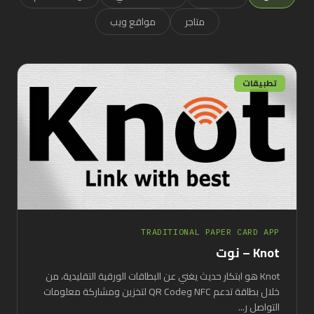
متاجر
مواقع ويب
تطبيقات
TRADITIONAL PAPER CARD APP
Knot – نوت
Knot هو ابتكار حديث يغني عن البطاقات الورقية التقليدية، من
خلال بطاقة تدعم NFC وQR Code لتخزين ومشاركة معلومات
التواصل ر...