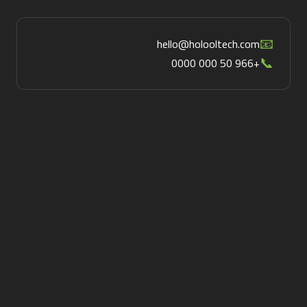
📧
hello@holooltech.com
📞
+966 50 000 0000